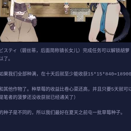
ビスティ（碧丝蒂，后面简称镇长女儿）完成任务可以解锁胡萝
以了。
我们全部种满，在十天后就至少能收获15*15*840=1890
和其他作物了。种草莓的收益比卷心菜还高，并且只要5天就可
是笔者的菠萝还没收获就已经通关了）
的种子是不同的，所以我们最好在夏天之前屯一批草莓种子。 