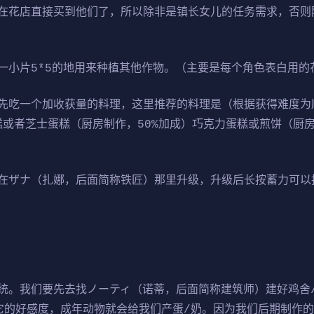
在花店直接买到他们了，所以除非是镇长女儿的任务需求，否则
一小片5*5的地用来种植其他作物。（主要是每个角色表白用的
先吃一个加收获量的料理，这里推荐的料理是（根据获得难度为
糕或者芝士蛋糕（厨房制作，50%加成）巧克力蛋糕或煎饼（厨房
。
在ザナ（扎娜，后面简称铁匠）那里升级，升级后长按蓄力可以批
统。我们要先去找ノーティ（诺蒂，后面简称建筑师）建好鸡舍
它的好感度，成年动物就会给我们产蛋/奶。因为我们后期制作