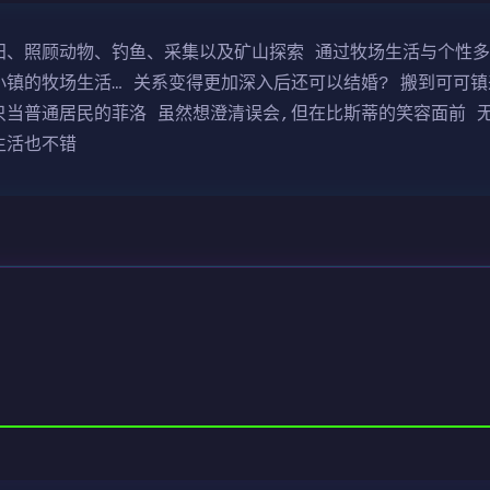
种农田、照顾动物、钓鱼、采集以及矿山探索 通过牧场生活与个性
镇的牧场生活… 关系变得更加深入后还可以结婚? 搬到可可镇
只当普通居民的菲洛 虽然想澄清误会,但在比斯蒂的笑容面前 
生活也不错