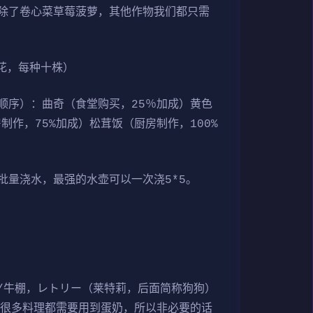
除了卷心菜草莓菠萝，其他作物我们都只需
花，每种十株）
顺序）：曲奇（食堂购买，25％加成）黄色
制作，75%加成）松茸饭（厨房制作，100%
量浇水，最强的水壶可以一次浇5*5。
/牛棚，レトリー（莱特莉，后面简称狗狗）
的很多料理都需要用到蛋奶，所以非必要的话