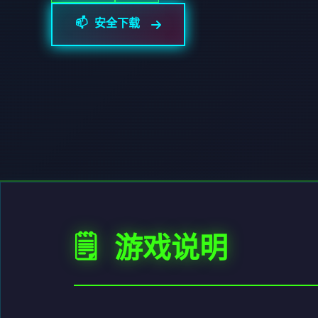
📫 安全下载
🗒️ 游戏说明