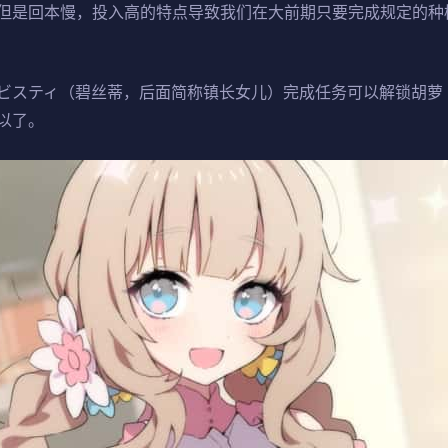
但是回本慢，投入高的特点导致我们在大前期只要完成规定的种
ビスティ（碧丝蒂，后面简称镇长女儿）完成任务可以解锁胡萝
以了。