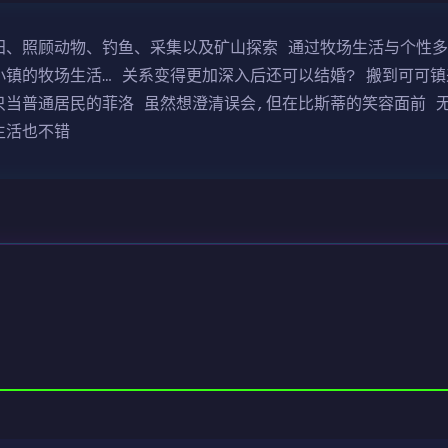
种农田、照顾动物、钓鱼、采集以及矿山探索 通过牧场生活与个性
镇的牧场生活… 关系变得更加深入后还可以结婚? 搬到可可镇
只当普通居民的菲洛 虽然想澄清误会,但在比斯蒂的笑容面前 
生活也不错