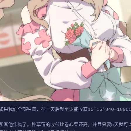
我们全部种满，在十天后就至少能收获15*15*840=1890
和其他作物了。种草莓的收益比卷心菜还高，并且只要5天就可