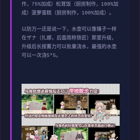
作，75%加成）松茸饭（厨房制作，100%加
成）菠萝蛋糕（厨房制作，100%加成）。
以防万一还是说一下，水壶可以像锤子一样
在ザナ（扎娜，后面简称铁匠）那里升级，
升级后长按蓄力可以批量浇水，最强的水壶
可以一次浇5*5。