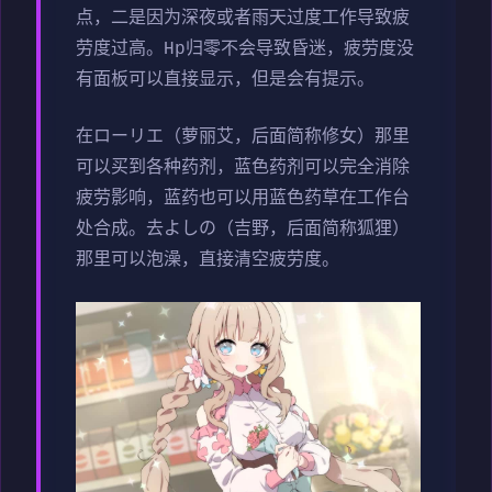
点，二是因为深夜或者雨天过度工作导致疲
劳度过高。Hp归零不会导致昏迷，疲劳度没
有面板可以直接显示，但是会有提示。
在ローリエ（萝丽艾，后面简称修女）那里
可以买到各种药剂，蓝色药剂可以完全消除
疲劳影响，蓝药也可以用蓝色药草在工作台
处合成。去よしの（吉野，后面简称狐狸）
那里可以泡澡，直接清空疲劳度。