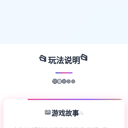
📂
📂
玩法说明
🟣
🟢
🔴
🔵
🟡
📖
游戏故事
✨