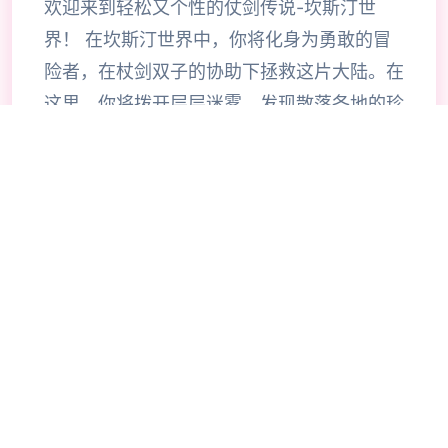
欢迎来到轻松又个性的仗剑传说-坎斯汀世
界！ 在坎斯汀世界中，你将化身为勇敢的冒
险者，在杖剑双子的协助下拯救这片大陆。在
这里，你将拨开层层迷雾，发现散落各地的珍
稀宝物，体验自由探索的异世界冒险。 超过
200种技能自由搭配，打造专属于你的战斗风
格。当然，旅途中你也会邂逅来自各地的伙
伴，与他们并肩作战，共同挑战神秘的圣兽。
《杖剑传说》是一款怪轻松的异世界冒险手
游。 在这里，你将作为冒险者，去自由探索
坎斯汀世界的每一个角落。 你将会在这里拨
开地图迷雾，寻得掉落在各地的珍稀宝物，体
验轻松爽快的异世界之旅。当然，在旅途的过
程中，你还会邂逅各色伙伴，与他们并肩作