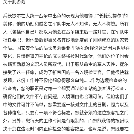
关于此游戏
兵长提尔在大统一战争中出色的表现为他赢得了“长枪使提尔”的
美称，他的功勋和威名在军队中无人不知晓，无人不称赞。所有
人（包括他自己）都以为他会在战争结束后一路升官，在军队中
担任要职，但他最后却被莫名其妙地调度到了刚刚成立的国家安
全局。国家安全局的局长奥莉维亚·里德尔解释说这是因为世界在
变化，只懂得舞刀弄枪的武夫终将被时代淘汰，他们的位子也会
被踏实勤恳的文职人员所取代。出于服从命令的军人天性，提尔
接受了这一任命，成为了新帝国的一名入境检查官，但他很快就
发现，这份工作并不像他想象得那么单纯……作为边境检查站的
检查官，您的职责是对每一个想要通过检查站的旅客进行检查，
确保他们的文件不存在问题，入境理由也合理可信。但旅客们手
中的文件可并不简单，您需要逐一核对文件上的日期，照片以及
各种信息，只要有一项不符合标准，您就必须将这位旅客拒之门
外。另外，您每天的工作时间是有限制的，而您能获得的报酬取
决于您在这段时间内正确检查的旅客数量。也就是说，您既要在