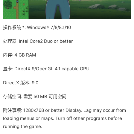
操作系统 *: Windows® 7/8/8.1/10
处理器: Intel Core2 Duo or better
内存: 4 GB RAM
显卡: DirectX 9/OpenGL 4.1 capable GPU
DirectX 版本: 9.0
存储空间: 需要 50 MB 可用空间
附注事项: 1280x768 or better Display. Lag may occur from
loading menus or maps. Turn off other programs before
running the game.