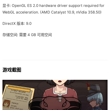
显卡: OpenGL ES 2.0 hardware driver support required for
WebGL acceleration. (AMD Catalyst 10.9, nVidia 358.50)
DirectX 版本: 9.0
存储空间: 需要 4 GB 可用空间
游戏截图