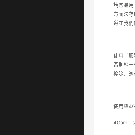
請勿濫用
方面法存
遵守我們
使用「服
否則您一
移除、遮
使用與4
4Gam