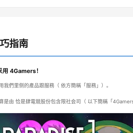
技巧指南
用 4Gamers！
用我們里侧的產品跟服務（ 依方簡稱「服務」）。
算是由 恰是肆電競股份包含限社会司（ 以下簡稱「4Game