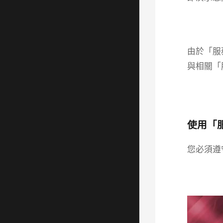
由於「服
與相關「
使用「
您必須遵