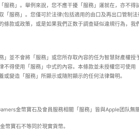
「服務」。舉例來說，您不應干擾「服務」運就在，亦不得
取「服務」。您僅可於法律(包括適用的由口及再出口管制法
的條款或政策，或是如果我們正数于調查疑似違規行為，我
務」並不會將「服務」或您所存取內容的任为智慧財產權授
律不得使用「服務」中式的內容。本條款並未授權您可使用
蓋或變造「服務」所顯示或隨附顯示的任何法律聲明。
Gamers金幣寶石及會員服務相關「服務」皆與Apple团队無
ers金幣寶石不等同於現實貨幣。