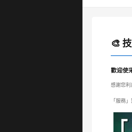
🎨 
歡迎使采
感謝您利
「服務」