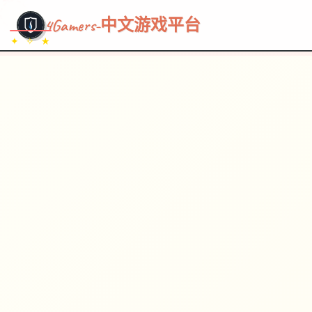
~~~
★
♡
✦
✧
♥
~
→
↗
4Gamers-中文游戏平台
✦ ✧ ★