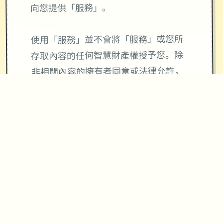
向您提供「服務」。
使用「服務」並不會將「服務」或您所
存取內容的任何智慧財產權授予您。除
非相關內容的擁有者同意或法律允許，
否則您一律不得使用「服務」中的內
容。本條款並未授權您可使用「服務」
中所採用的任何品牌標示或標誌。請勿
移除、遮蓋或變造「服務」所顯示或隨
附顯示的任何法律聲明。
使用與4Gamers金幣寶石及會員服務相
關「服務」皆與Apple公司無關，
4Gamers金幣寶石不等同於現實貨幣。