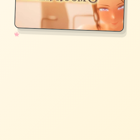
✧
♡
★
♥