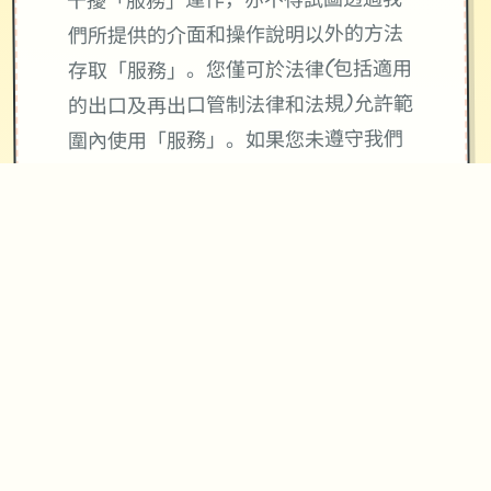
干擾「服務」運作，亦不得試圖透過我
們所提供的介面和操作說明以外的方法
存取「服務」。您僅可於法律(包括適用
的出口及再出口管制法律和法規)允許範
圍內使用「服務」。如果您未遵守我們
的條款或政策，或是如果我們正在調查
疑似違規行為，我們可能會暫停或終止
向您提供「服務」。
使用「服務」並不會將「服務」或您所
存取內容的任何智慧財產權授予您。除
非相關內容的擁有者同意或法律允許，
否則您一律不得使用「服務」中的內
容。本條款並未授權您可使用「服務」