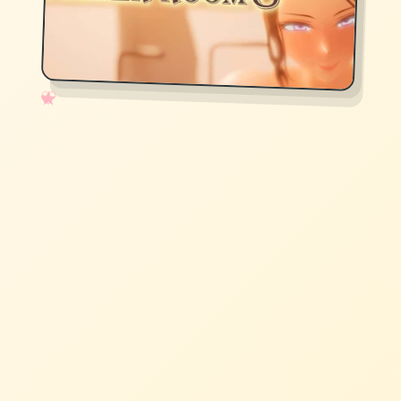
✧
♡
★
♥