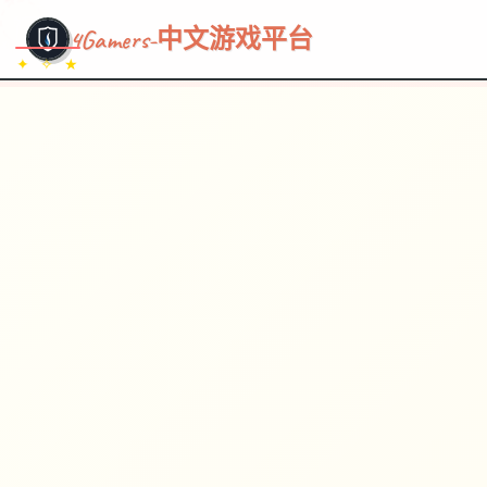
~~~
★
♡
✦
✧
♥
~
→
↗
4Gamers-中文游戏平台
✦ ✧ ★