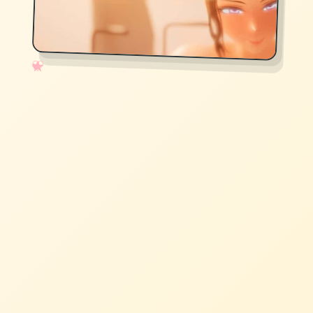
✧
♡
★
♥