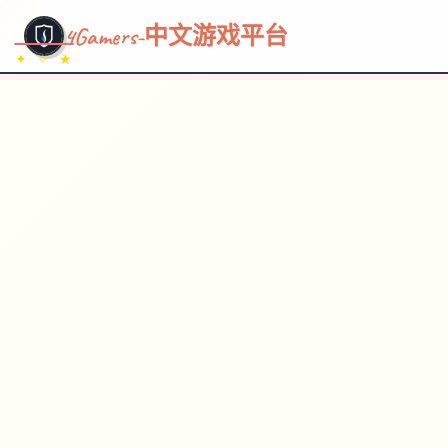
~~~
★
♡
✦
✧
♥
~
→
↗
4Gamers-中文游戏平台
✦ ✧ ★