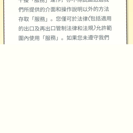
干擾「服務」運作，亦不得試圖透過我
們所提供的介面和操作說明以外的方法
存取「服務」。您僅可於法律(包括適用
的出口及再出口管制法律和法規)允許範
圍內使用「服務」。如果您未遵守我們
的條款或政策，或是如果我們正在調查
疑似違規行為，我們可能會暫停或終止
向您提供「服務」。
使用「服務」並不會將「服務」或您所
存取內容的任何智慧財產權授予您。除
非相關內容的擁有者同意或法律允許，
否則您一律不得使用「服務」中的內
容。本條款並未授權您可使用「服務」