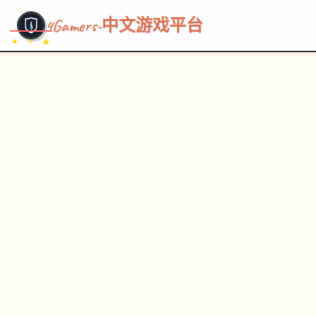
~~~
★
♡
✦
✧
♥
~
→
↗
4Gamers-中文游戏平台
✦ ✧ ★