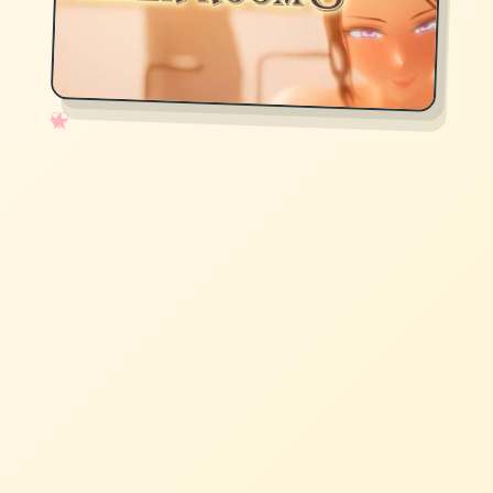
✧
♡
★
♥