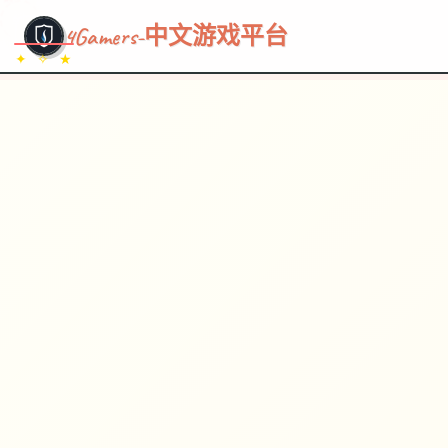
~~~
★
♡
✦
✧
♥
~
→
↗
4Gamers-中文游戏平台
✦ ✧ ★