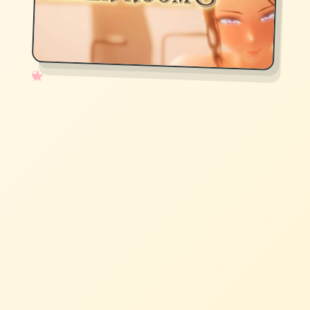
✧
♡
★
♥