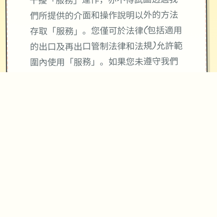
干擾「服務」運作，亦不得試圖透過我
們所提供的介面和操作說明以外的方法
存取「服務」。您僅可於法律(包括適用
的出口及再出口管制法律和法規)允許範
圍內使用「服務」。如果您未遵守我們
的條款或政策，或是如果我們正在調查
疑似違規行為，我們可能會暫停或終止
向您提供「服務」。
使用「服務」並不會將「服務」或您所
存取內容的任何智慧財產權授予您。除
非相關內容的擁有者同意或法律允許，
否則您一律不得使用「服務」中的內
容。本條款並未授權您可使用「服務」