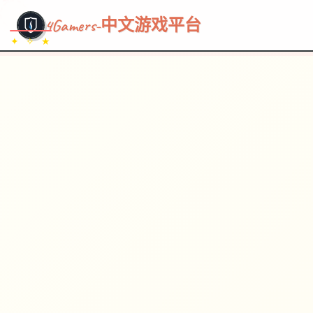
~~~
★
♡
✦
✧
♥
~
→
↗
4Gamers-中文游戏平台
✦ ✧ ★