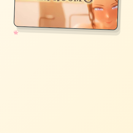
✧
♡
★
♥