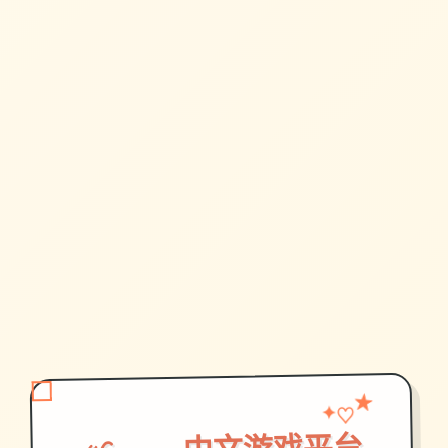
♡
✦
★