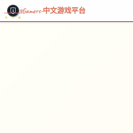
~~~
★
♡
✦
✧
♥
~
→
↗
4Gamers-中文游戏平台
✦ ✧ ★