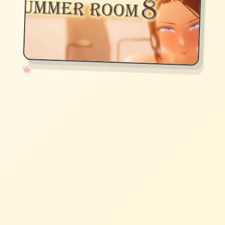
✧
♡
★
♥