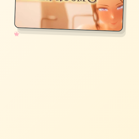
✧
♡
★
♥