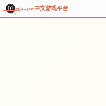
~~~
★
♡
✦
✧
♥
~
→
↗
4Gamers-中文游戏平台
✦ ✧ ★