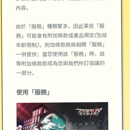
內容。
由於「服務」種類繁多，因此某些「服
務」可能會有附加條款或產品規定(包括
年齡限制)。附加條款將與相關「服務」
一併提供；當您使用該「服務」時，該
等附加條款即成為您與我們所訂協議的
一部分。
使用「服務」