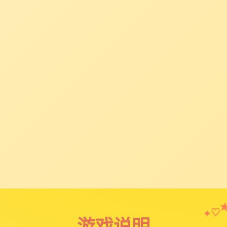
♡
✦
游戏说明