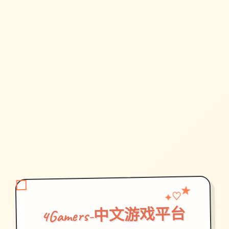
♡
✦
★
4Gamers-中文游戏平台