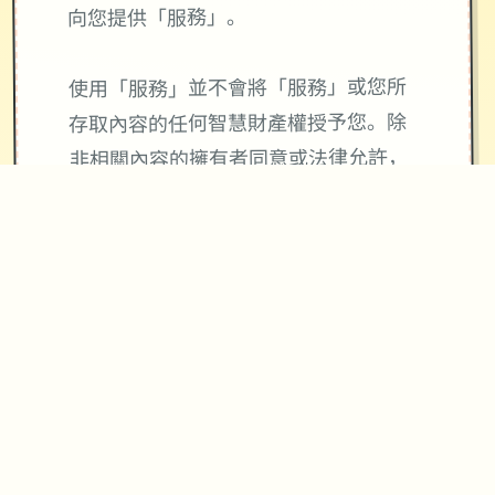
向您提供「服務」。
使用「服務」並不會將「服務」或您所
存取內容的任何智慧財產權授予您。除
非相關內容的擁有者同意或法律允許，
否則您一律不得使用「服務」中的內
容。本條款並未授權您可使用「服務」
中所採用的任何品牌標示或標誌。請勿
移除、遮蓋或變造「服務」所顯示或隨
附顯示的任何法律聲明。