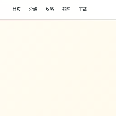
首页
介绍
攻略
截图
下载