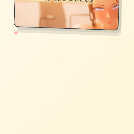
✧
♡
★
♥