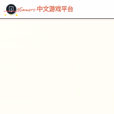
~~~
★
♡
✦
✧
♥
~
→
↗
4Gamers-中文游戏平台
✦ ✧ ★