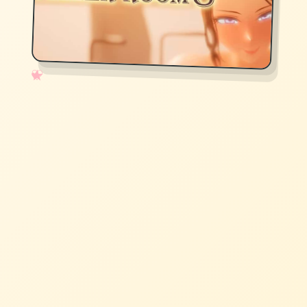
✧
♡
★
♥