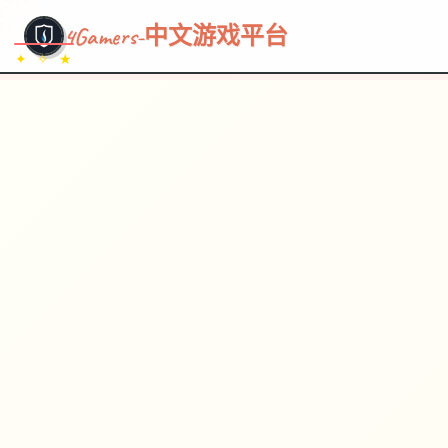
~~~
★
♡
✦
✧
♥
~
→
↗
4Gamers-中文游戏平台
✦ ✧ ★