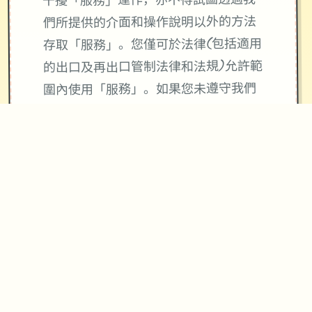
干擾「服務」運作，亦不得試圖透過我
們所提供的介面和操作說明以外的方法
存取「服務」。您僅可於法律(包括適用
的出口及再出口管制法律和法規)允許範
圍內使用「服務」。如果您未遵守我們
的條款或政策，或是如果我們正在調查
疑似違規行為，我們可能會暫停或終止
向您提供「服務」。
使用「服務」並不會將「服務」或您所
存取內容的任何智慧財產權授予您。除
非相關內容的擁有者同意或法律允許，
否則您一律不得使用「服務」中的內
容。本條款並未授權您可使用「服務」