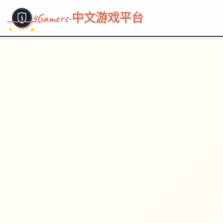
~~~
★
♡
✦
✧
♥
~
→
↗
4Gamers-中文游戏平台
✦ ✧ ★