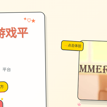
★
✦
♡
文游戏平
→
↗
点击体验
超棒！
，平台
官方
 ★
✧
♡
★
♥