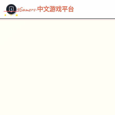
~~~
★
♡
✦
✧
♥
~
→
↗
4Gamers-中文游戏平台
✦ ✧ ★