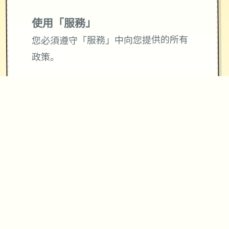
使用「服務」
您必須遵守「服務」中向您提供的所有
政策。
請勿濫用「服務」。舉例來說，您不應
干擾「服務」運作，亦不得試圖透過我
們所提供的介面和操作說明以外的方法
存取「服務」。您僅可於法律(包括適用
的出口及再出口管制法律和法規)允許範
圍內使用「服務」。如果您未遵守我們
的條款或政策，或是如果我們正在調查
疑似違規行為，我們可能會暫停或終止
向您提供「服務」。