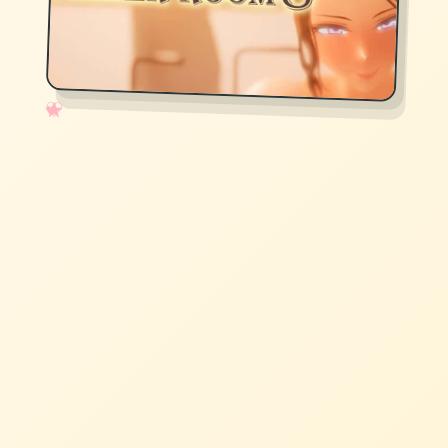
✧
♡
★
♥