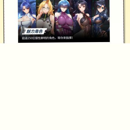
請勿濫用「服務」。舉例來說，您不應
干擾「服務」運作，亦不得試圖透過我
們所提供的介面和操作說明以外的方法
存取「服務」。您僅可於法律(包括適用
的出口及再出口管制法律和法規)允許範
圍內使用「服務」。如果您未遵守我們
的條款或政策，或是如果我們正在調查
疑似違規行為，我們可能會暫停或終止
向您提供「服務」。