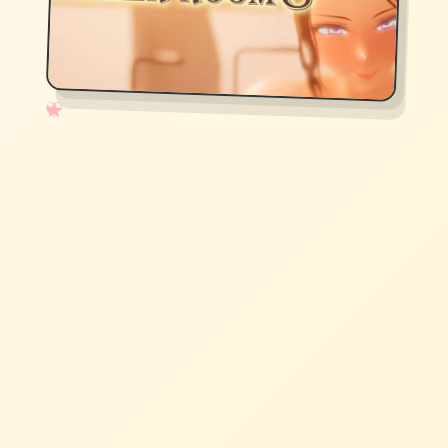
✧
♡
★
♥