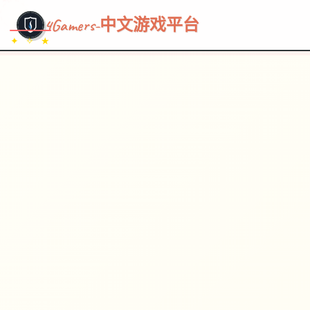
~~~
★
♡
✦
✧
♥
~
→
↗
4Gamers-中文游戏平台
✦ ✧ ★