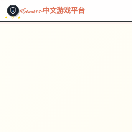
~~~
★
♡
✦
✧
♥
~
→
↗
4Gamers-中文游戏平台
✦ ✧ ★