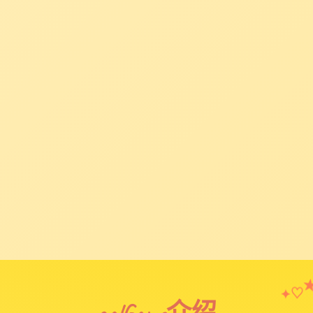
♡
✦
galGame介绍