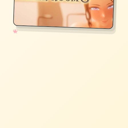
✧
♡
★
♥