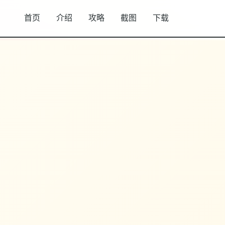
首页
介绍
攻略
截图
下载