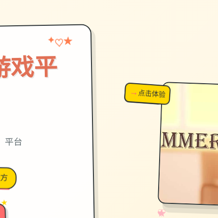
★
♡
✦
文游戏平
→
↗
点击体验
超棒！
，平台
官方
 ★
✧
♡
★
♥