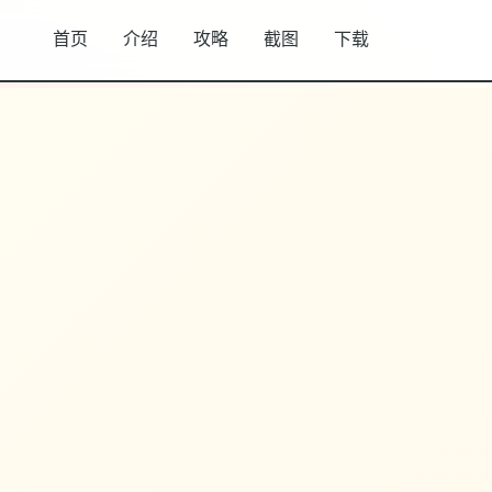
首页
介绍
攻略
截图
下载