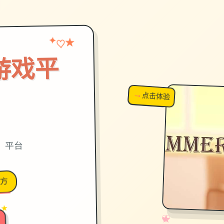
★
✦
♡
文游戏平
→
↗
点击体验
超棒！
，平台
官方
 ★
✧
♡
★
♥