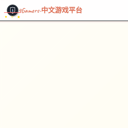
~~~
★
♡
✦
✧
♥
~
→
↗
4Gamers-中文游戏平台
✦ ✧ ★