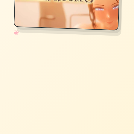
✧
♡
★
♥