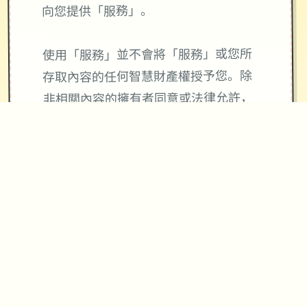
向您提供「服務」。
使用「服務」並不會將「服務」或您所
存取內容的任何智慧財產權授予您。除
非相關內容的擁有者同意或法律允許，
否則您一律不得使用「服務」中的內
容。本條款並未授權您可使用「服務」
中所採用的任何品牌標示或標誌。請勿
移除、遮蓋或變造「服務」所顯示或隨
附顯示的任何法律聲明。
使用與4Gamers金幣寶石及會員服務相
關「服務」皆與Apple公司無關，