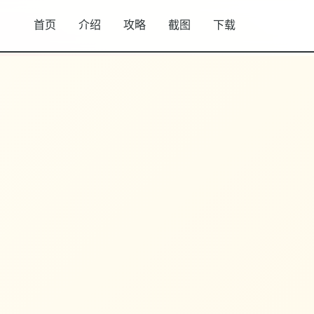
首页
介绍
攻略
截图
下载