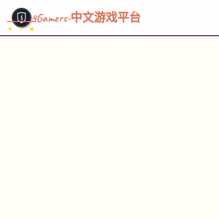
~~~
★
♡
✦
✧
♥
~
→
↗
4Gamers-中文游戏平台
✦ ✧ ★