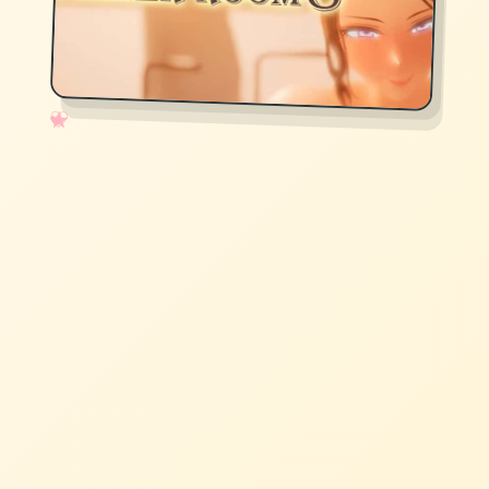
✧
♡
★
♥