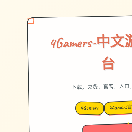
4Gamers-中
台
下载，免费，官网，入口
4Gamers
4Gamers
→
✦