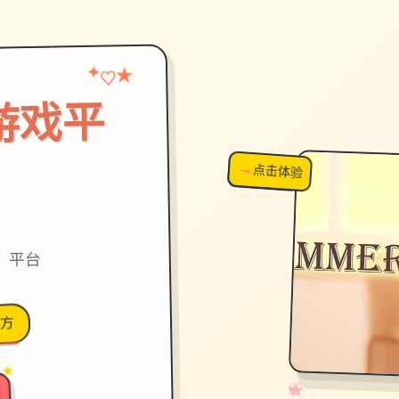
★
♡
✦
文游戏平
→
↗
点击体验
超棒！
，平台
官方
 ★
✧
♡
★
♥