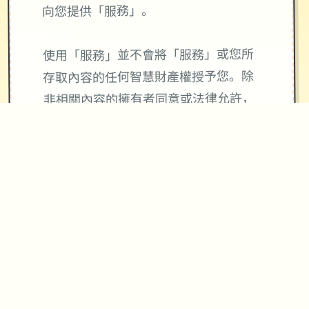
向您提供「服務」。
使用「服務」並不會將「服務」或您所
存取內容的任何智慧財產權授予您。除
非相關內容的擁有者同意或法律允許，
否則您一律不得使用「服務」中的內
容。本條款並未授權您可使用「服務」
中所採用的任何品牌標示或標誌。請勿
移除、遮蓋或變造「服務」所顯示或隨
附顯示的任何法律聲明。
使用與4Gamers金幣寶石及會員服務相
關「服務」皆與Apple公司無關，
4Gamers金幣寶石不等同於現實貨幣。