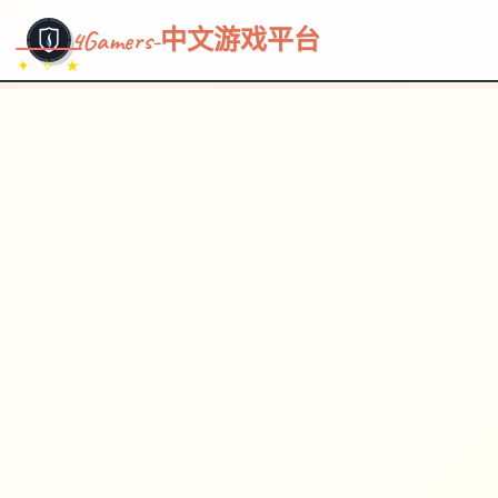
~~~
★
♡
✦
✧
♥
~
→
↗
4Gamers-中文游戏平台
✦ ✧ ★