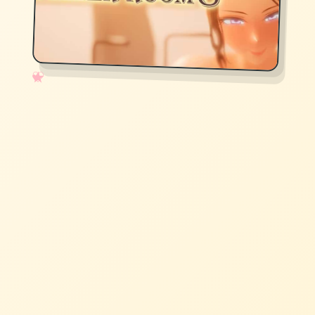
✧
♡
★
♥