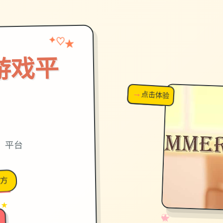
✦
♡
★
文游戏平
→
↗
点击体验
超棒！
，平台
官方
 ★
✧
♡
★
♥