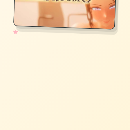
✧
♡
★
♥