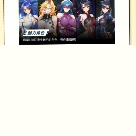
請勿濫用「服務」。舉例來說，您不應
干擾「服務」運作，亦不得試圖透過我
們所提供的介面和操作說明以外的方法
存取「服務」。您僅可於法律(包括適用
的出口及再出口管制法律和法規)允許範
圍內使用「服務」。如果您未遵守我們
的條款或政策，或是如果我們正在調查
疑似違規行為，我們可能會暫停或終止
向您提供「服務」。