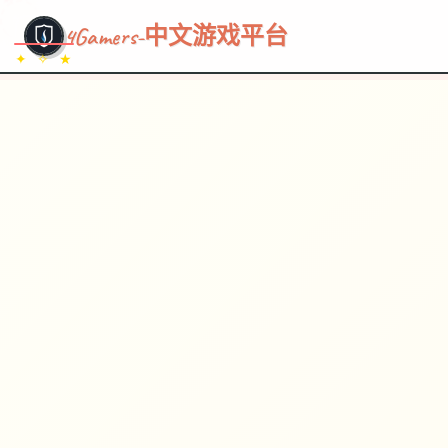
~~~
★
♡
✦
✧
♥
~
→
↗
4Gamers-中文游戏平台
✦ ✧ ★