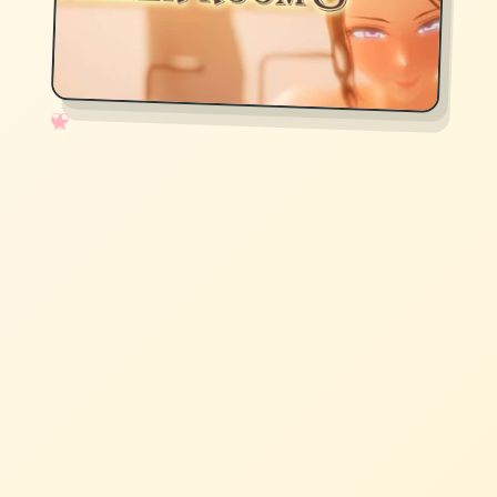
✧
♡
★
♥