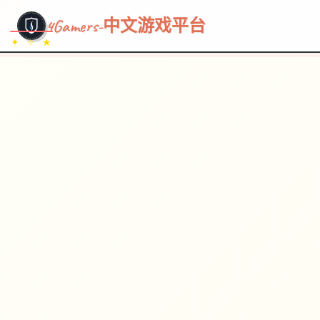
~~~
★
♡
✦
✧
♥
~
→
↗
4Gamers-中文游戏平台
✦ ✧ ★