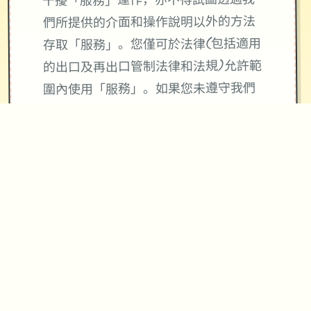
干擾「服務」運作，亦不得試圖透過我
們所提供的介面和操作說明以外的方法
存取「服務」。您僅可於法律(包括適用
的出口及再出口管制法律和法規)允許範
圍內使用「服務」。如果您未遵守我們
的條款或政策，或是如果我們正在調查
疑似違規行為，我們可能會暫停或終止
向您提供「服務」。
使用「服務」並不會將「服務」或您所
存取內容的任何智慧財產權授予您。除
非相關內容的擁有者同意或法律允許，
否則您一律不得使用「服務」中的內
容。本條款並未授權您可使用「服務」