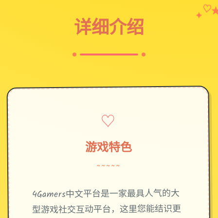
♡
✦
详细介绍
♡
游戏特色
~~~~~
4Gamers中文平台是一家最具人气的大
型游戏社交互动平台，这里您能结识更