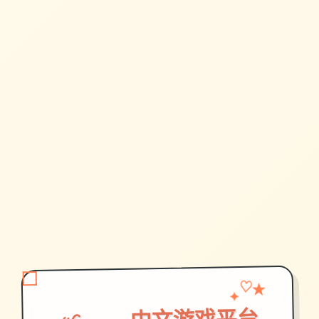
♡
✦
★