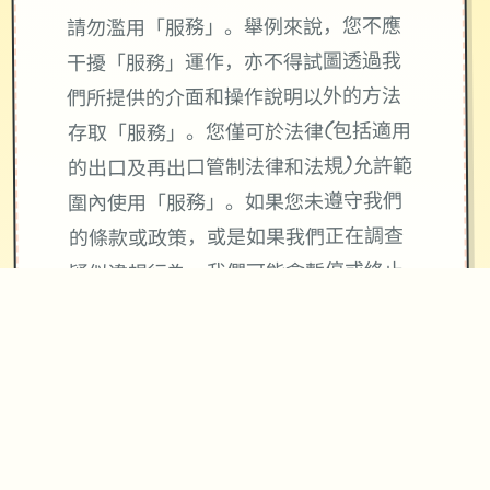
請勿濫用「服務」。舉例來說，您不應
干擾「服務」運作，亦不得試圖透過我
們所提供的介面和操作說明以外的方法
存取「服務」。您僅可於法律(包括適用
的出口及再出口管制法律和法規)允許範
圍內使用「服務」。如果您未遵守我們
的條款或政策，或是如果我們正在調查
疑似違規行為，我們可能會暫停或終止
向您提供「服務」。