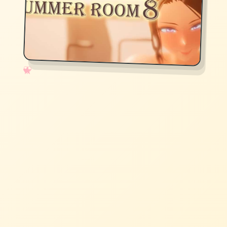
✧
♡
★
♥