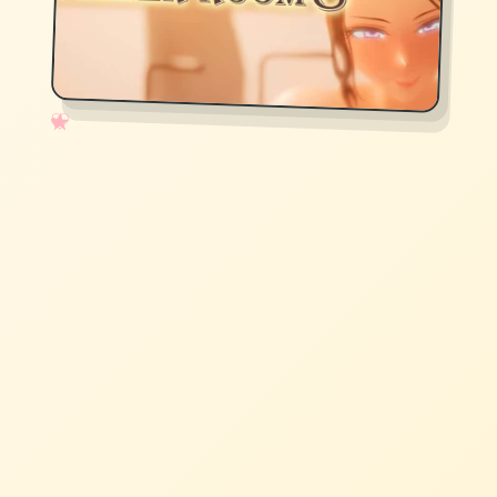
✧
♡
★
♥