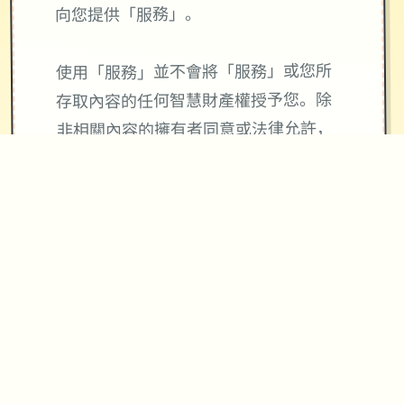
向您提供「服務」。
使用「服務」並不會將「服務」或您所
存取內容的任何智慧財產權授予您。除
非相關內容的擁有者同意或法律允許，
否則您一律不得使用「服務」中的內
容。本條款並未授權您可使用「服務」
中所採用的任何品牌標示或標誌。請勿
移除、遮蓋或變造「服務」所顯示或隨
附顯示的任何法律聲明。
使用與4Gamers金幣寶石及會員服務相
關「服務」皆與Apple公司無關，