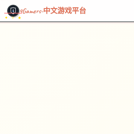
~~~
★
♡
✦
✧
♥
~
→
↗
4Gamers-中文游戏平台
✦ ✧ ★