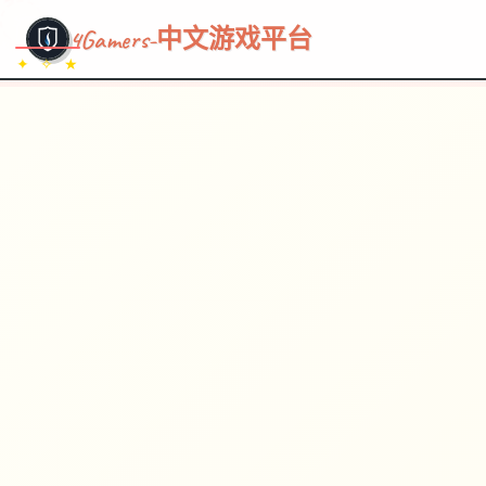
~~~
★
♡
✦
✧
♥
~
→
↗
4Gamers-中文游戏平台
✦ ✧ ★