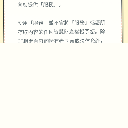
向您提供「服務」。
使用「服務」並不會將「服務」或您所
存取內容的任何智慧財產權授予您。除
非相關內容的擁有者同意或法律允許，
否則您一律不得使用「服務」中的內
容。本條款並未授權您可使用「服務」
中所採用的任何品牌標示或標誌。請勿
移除、遮蓋或變造「服務」所顯示或隨
附顯示的任何法律聲明。
使用與4Gamers金幣寶石及會員服務相
關「服務」皆與Apple公司無關，
4Gamers金幣寶石不等同於現實貨幣。