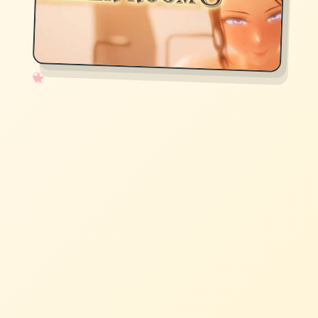
✧
♡
★
♥