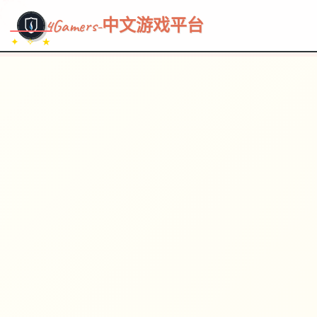
~~~
★
♡
✦
✧
♥
~
→
↗
4Gamers-中文游戏平台
✦ ✧ ★