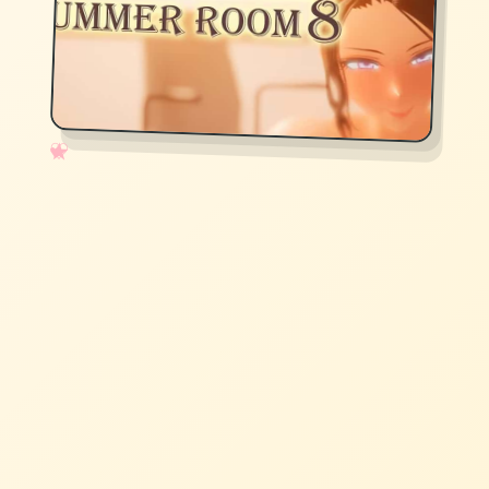
✧
♡
★
♥