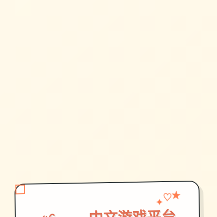
♡
✦
★