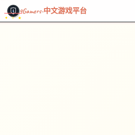
~~~
★
♡
✦
✧
♥
~
→
↗
4Gamers-中文游戏平台
✦ ✧ ★