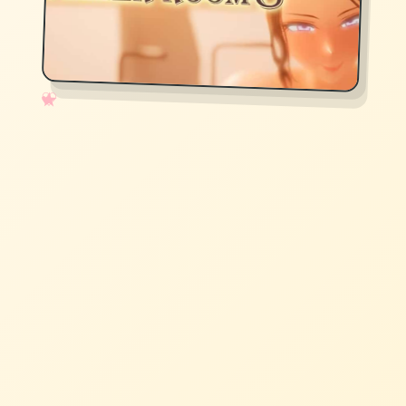
✧
♡
★
♥