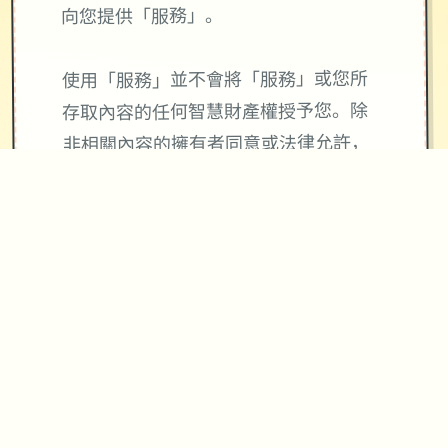
向您提供「服務」。
使用「服務」並不會將「服務」或您所
存取內容的任何智慧財產權授予您。除
非相關內容的擁有者同意或法律允許，
否則您一律不得使用「服務」中的內
容。本條款並未授權您可使用「服務」
中所採用的任何品牌標示或標誌。請勿
移除、遮蓋或變造「服務」所顯示或隨
附顯示的任何法律聲明。
使用與4Gamers金幣寶石及會員服務相
關「服務」皆與Apple公司無關，
4Gamers金幣寶石不等同於現實貨幣。