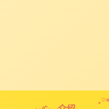
♡
✦
galGame介绍