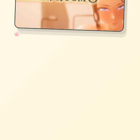
✧
♡
★
♥