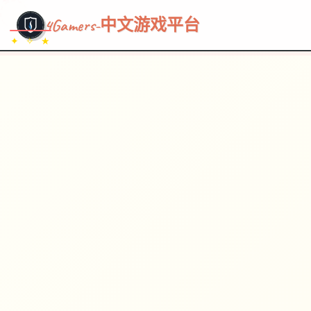
~~~
★
♡
✦
✧
♥
~
→
↗
4Gamers-中文游戏平台
✦ ✧ ★