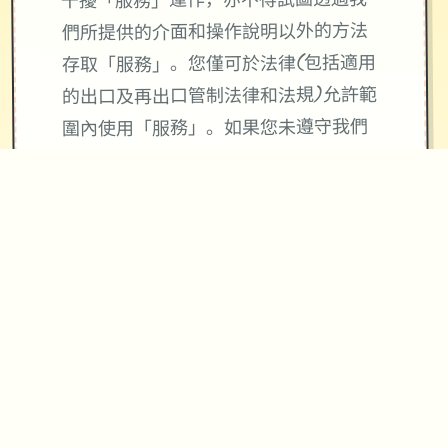
干擾「服務」運作，亦不得試圖透過我
們所提供的介面和操作說明以外的方法
存取「服務」。您僅可於法律(包括適用
的出口及再出口管制法律和法規)允許範
圍內使用「服務」。如果您未遵守我們
的條款或政策，或是如果我們正在調查
疑似違規行為，我們可能會暫停或終止
向您提供「服務」。
使用「服務」並不會將「服務」或您所
存取內容的任何智慧財產權授予您。除
非相關內容的擁有者同意或法律允許，
否則您一律不得使用「服務」中的內
容。本條款並未授權您可使用「服務」