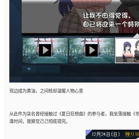
现边成为黄油，之间核却温暖人物心意
从此件为柒名曾经接触过《夏日狂想曲》的参与者，我坐落接触《冬日
逢时间，我察觉己己彻底错完。