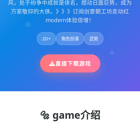
风，处于纷争中成就是侠名，搅动日面巨势，成为
万家敬仰的大侠。》》》订阅创意朝工坊走动红
modern体验倍增！
2D+
角色扮演
武術
直接下载游戏
🔩 game介绍