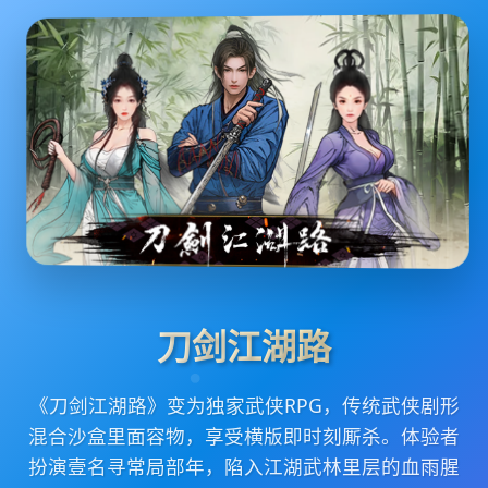
刀剑江湖路
《刀剑江湖路》变为独家武侠RPG，传统武侠剧形
混合沙盒里面容物，享受横版即时刻厮杀。体验者
扮演壹名寻常局部年，陷入江湖武林里层的血雨腥