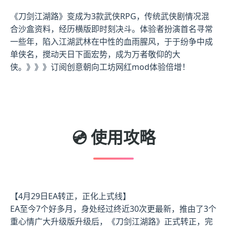
《刀剑江湖路》变成为3款武侠RPG，传统武侠剧情况混
合沙盒资料，经历横版即时刻决斗。体验者扮演首名寻常
一些年，陷入江湖武林在中性的血雨腥风，于于纷争中成
单侠名，搅动天日下面宏势，成为万者敬仰的大
侠。》》》订阅创意朝向工坊网红mod体验倍增！
💿 使用攻略
【4月29日EA转正，正化上式线】
EA至今7个好多月，身处经过终近30次更最新，推由了3个
重心情广大升级版升级后，《刀剑江湖路》正式转正，完