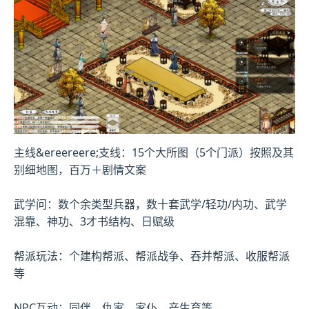
主线&ereereere;支线：15个大所图（5个门派）按照及其
别细地图，百万＋剧情文案
武学问：数个余类型兵器，数十套武学/轻功/内功、武学
混靠、神功、3才书结构、日赋级
帮派玩法：个建构帮派、帮派战争、吞并帮派、收服帮派
等
NPC互动：同伴、仇家、家仆、产生育等