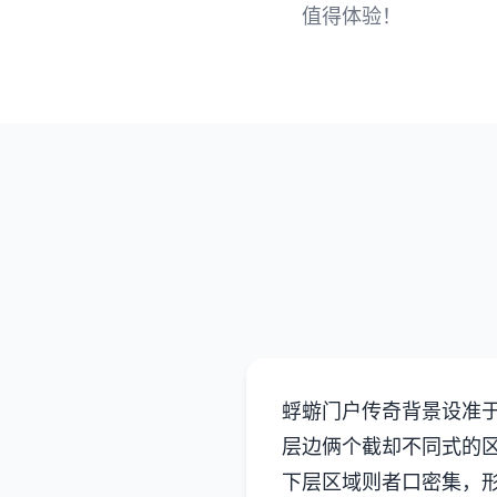
值得体验！
蜉蝣门户传奇背景设准
层边俩个截却不同式的
下层区域则者口密集，