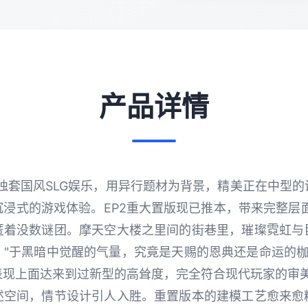
产品详情
属于独套国风SLG娱乐，用异行题材为背景，精美正在中型
浸式的游戏体验。EP2重大置版现已推本，带来完整层
匿着没数谜团。摩天空大楼之里间的街巷里，璀璨霓虹与
"于黑暗中觉醒的气量，究竟是天赐的恩典还是命运的枷
表现上面达来到过新型的高耸度，完全符合现代玩家的审美
述空间，情节设计引人入胜。重置版本的建模工艺愈来愈