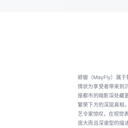
蜉蝣（MayFly）
情状为享受者带来到沉
座都市的暗影深处藏
繁荣下方的深层真相。
艺令家惊叹，在视觉
庞大而且深邃型的描