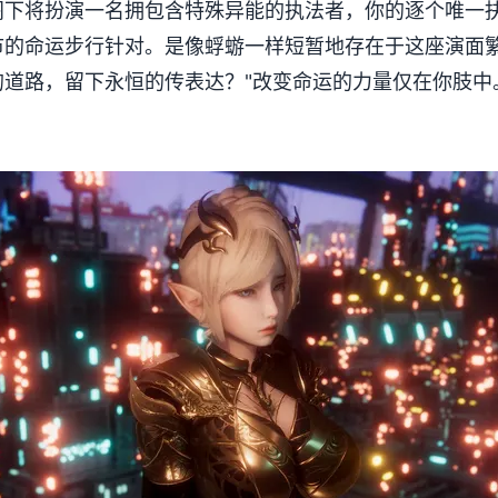
阁下将扮演一名拥包含特殊异能的执法者，你的逐个唯一
市的命运步行针对。是像蜉蝣一样短暂地存在于这座演面
道路，留下永恒的传表达？"改变命运的力量仅在你肢中