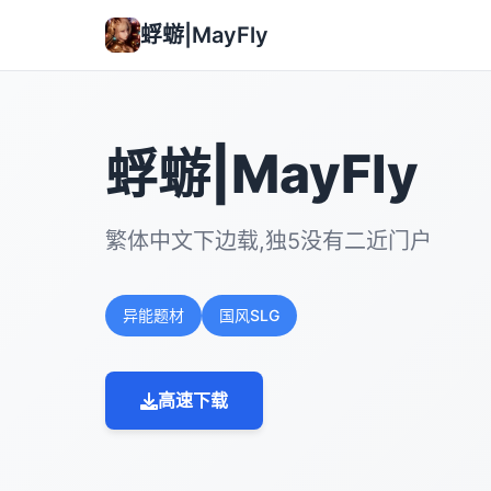
蜉蝣|MayFly
蜉蝣|MayFly
繁体中文下边载,独5没有二近门户
异能题材
国风SLG
高速下载